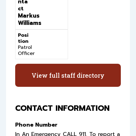
nta
ct
Markus
Williams
Posi
tion
Patrol
Officer
View full staff directory
CONTACT INFORMATION
Phone Number
In An Emergency CALL 911. To report a