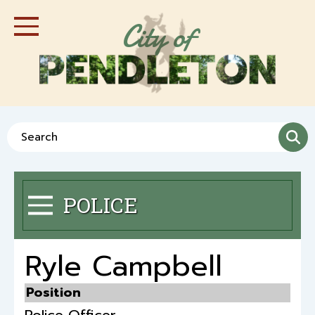
Skip
City of
to
Toggle Navigation
main
content
Search
POLICE
Toggle Menu
Ryle Campbell
Position