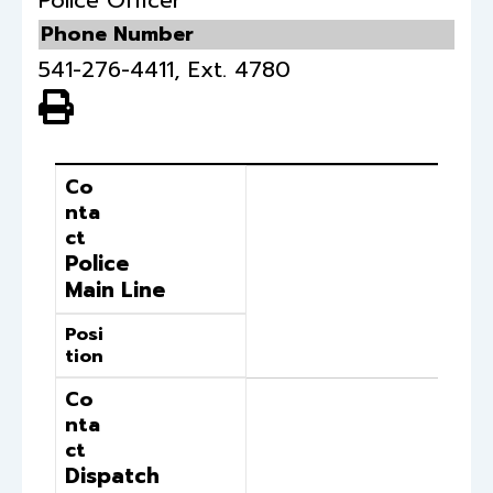
Police Officer
Phone Number
541-276-4411, Ext. 4780
View PDF of Page
Contact
Position
Co
nta
ct
Police
Main Line
Posi
tion
Co
nta
ct
Dispatch